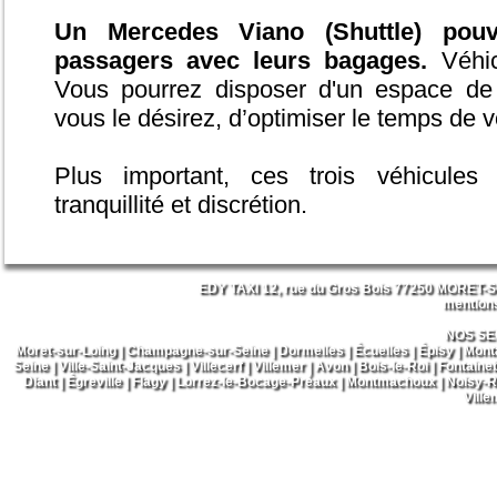
Un Mercedes Viano (Shuttle) pouva
passagers avec leurs bagages.
Véhicu
Vous pourrez disposer d'un espace de t
vous le désirez, d’optimiser le temps de vo
Plus important, ces trois véhicules 
tranquillité et discrétion.
EDY TAXI 12, rue du Gros Bois 77250 MORET-S
mentions
NOS SE
Moret-sur-Loing
|
Champagne-sur-Seine
|
Dormelles
|
Écuelles
|
Épisy
|
Monta
Seine
|
Ville-Saint-Jacques
|
Villecerf
|
Villemer
|
Avon
|
Bois-le-Roi
|
Fontaine
Diant
|
Égreville
|
Flagy
|
Lorrez-le-Bocage-Préaux
|
Montmachoux
|
Noisy-R
Ville