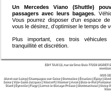
Un Mercedes Viano (Shuttle) pouva
passagers avec leurs bagages.
Véhicu
Vous pourrez disposer d'un espace de t
vous le désirez, d’optimiser le temps de vo
Plus important, ces trois véhicules 
tranquillité et discrétion.
EDY TAXI 12, rue du Gros Bois 77250 MORET-S
mentions
NOS SE
Moret-sur-Loing
|
Champagne-sur-Seine
|
Dormelles
|
Écuelles
|
Épisy
|
Monta
Seine
|
Ville-Saint-Jacques
|
Villecerf
|
Villemer
|
Avon
|
Bois-le-Roi
|
Fontaine
Diant
|
Égreville
|
Flagy
|
Lorrez-le-Bocage-Préaux
|
Montmachoux
|
Noisy-R
Ville